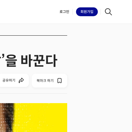
로그인
회원
가입
삶’을 바꾼다
iilk
공유하기
북마크 하기