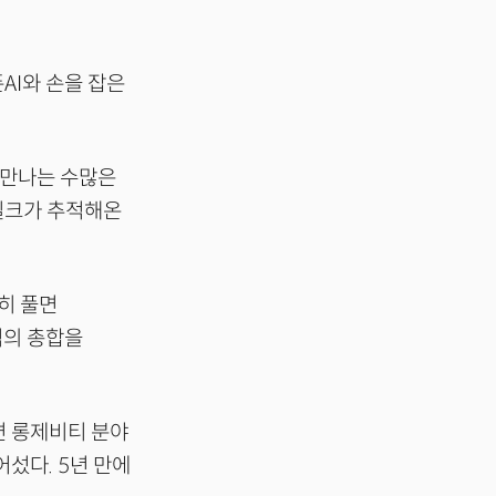
AI와 손을 잡은
소 만나는 수많은
더밀크가 추적해온
확히 풀면
역의 총합을
면 롱제비티 분야
어섰다. 5년 만에