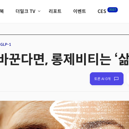
2027
이북
더밀크 TV
리포트
이벤트
CES
전체기사
K-웨이브
최신비디오
비디오
스타트업
혁신원정대
역사 및 개요
GLP-1
인자기(사람,돈,기술 이야기)
을 바꾼다면, 롱제비티는 ‘
필드 가이드
크리스의 뉴욕 시그널
CES2027 with TheM
더밀크 아카데미
토론 AI 0개
더웨이브/트렌드쇼
밸리토크