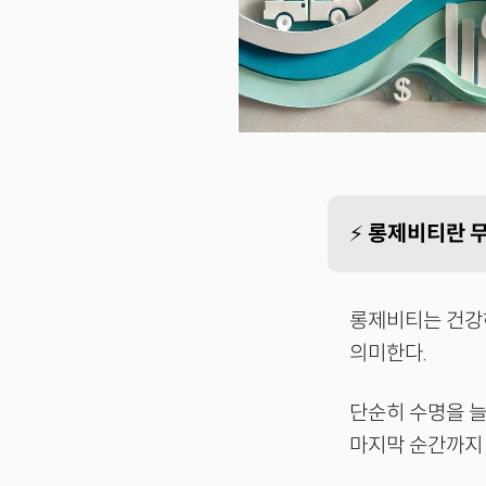
⚡️
롱제비티란 
롱제비티는 건강하
의미한다.
단순히 수명을 늘리
마지막 순간까지