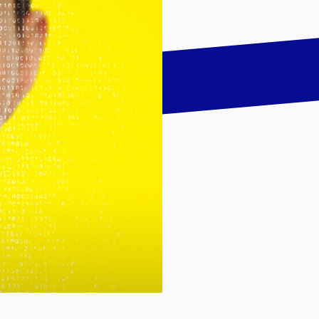
talk
LinkedIn
하기