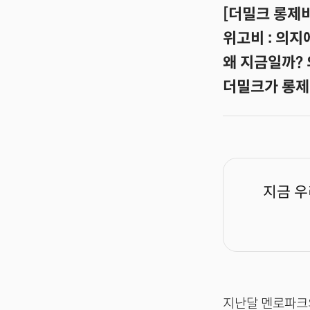
[더밀크 롱제비
위고비 : 의
왜 지금일까?
더밀크가 롱제
지금 우
지난달 멘로파크의