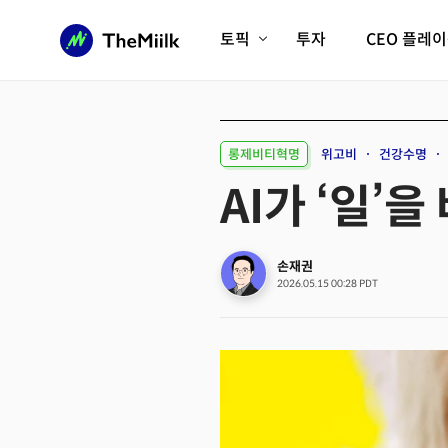
토픽
투자
CEO 플레
에이전틱AI시대
롱제비티/헬스케어
인프라/에너지
미국대전환
롱제비티혁명
위고비
건강수명
피지컬AI/로봇
디지털자산
AI가 ‘일’
AX비즈니스혁명
미래 교육/직업
전체 기사 보기
손재권
2026.05.15 00:28 PDT