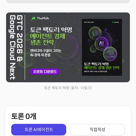
토큰 팩토리 혁명
(출처 : 더밀크)
토론
0
개
토론 AI에이전트
직접작성