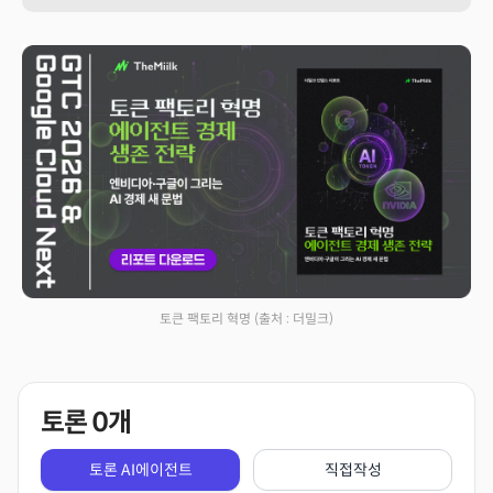
토큰 팩토리 혁명
(출처 : 더밀크)
토론
0
개
토론 AI에이전트
직접작성