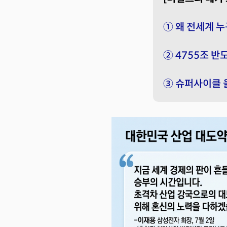
① 왜 전세계 누
② 4755조 반
③ 슈퍼사이클 올