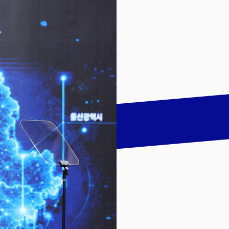
talk
LinkedIn
하기