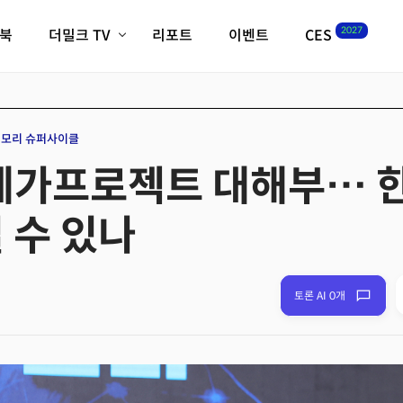
2027
이북
더밀크 TV
리포트
이벤트
CES
전체기사
K-웨이브
최신비디오
비디오
스타트업
혁신원정대
역사 및 개요
모리 슈퍼사이클
인자기(사람,돈,기술 이야기)
 메가프로젝트 대해부… 
필드 가이드
크리스의 뉴욕 시그널
CES2027 with TheM
 수 있나
더밀크 아카데미
더웨이브/트렌드쇼
밸리토크
토론 AI 0개