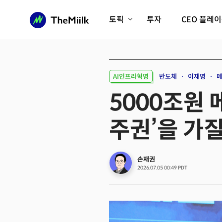
토픽
투자
CEO 플레
에이전틱AI시대
롱제비티/헬스케어
인프라/에너지
미국대전환
AI인프라혁명
반도체
이재명
메
피지컬AI/로봇
디지털자산
5000조원
AX비즈니스혁명
미래 교육/직업
주권’을 가질
전체 기사 보기
손재권
2026.07.05 00:49 PDT