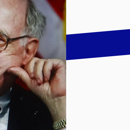
talk
LinkedIn
하기