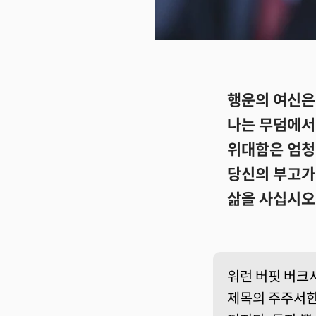
행운의 여신은
나는 무덤에서
위대함은 엄청
당신의 부고가
삶을 사십시오
워런 버핏 버크셔
제목의 주주서한