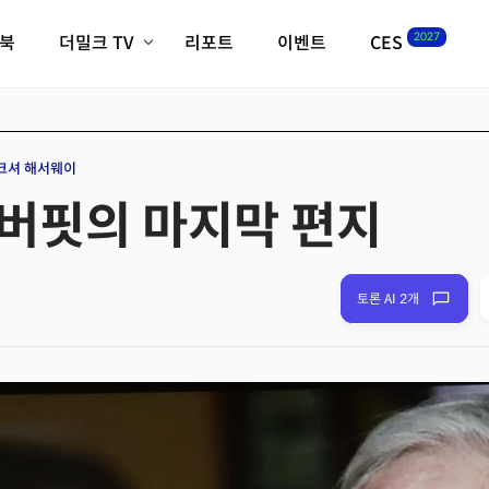
2027
이북
더밀크 TV
리포트
이벤트
CES
전체기사
K-웨이브
최신비디오
비디오
스타트업
혁신원정대
역사 및 개요
크셔 해서웨이
인자기(사람,돈,기술 이야기)
 버핏의 마지막 편지
필드 가이드
크리스의 뉴욕 시그널
CES2027 with TheM
더밀크 아카데미
토론 AI 2개
더웨이브/트렌드쇼
밸리토크