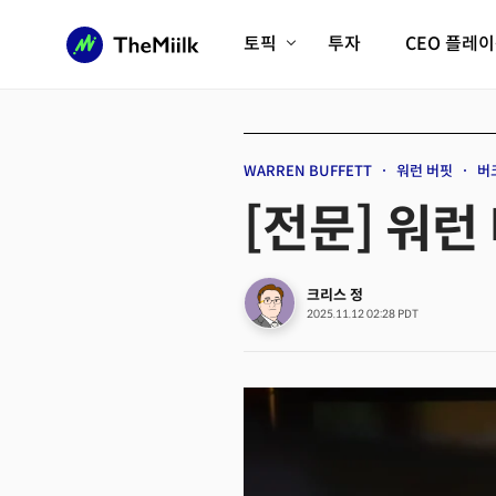
토픽
투자
CEO 플레
에이전틱AI시대
롱제비티/헬스케어
인프라/에너지
미국대전환
WARREN BUFFETT
워런 버핏
버
피지컬AI/로봇
디지털자산
[전문] 워런
AX비즈니스혁명
미래 교육/직업
전체 기사 보기
크리스 정
2025.11.12 02:28 PDT