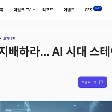
2027
이북
더밀크 TV
리포트
이벤트
CES
전체기사
K-웨이브
최신비디오
비디오
스타트업
혁신원정대
역사 및 개요
오피니언
인자기(사람,돈,기술 이야기)
배하라... AI 시대 
필드 가이드
크리스의 뉴욕 시그널
CES2027 with TheM
더밀크 아카데미
더웨이브/트렌드쇼
밸리토크
토론 AI 3개