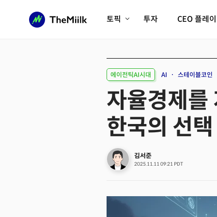
토픽
투자
CEO 플레
에이전틱AI시대
롱제비티/헬스케어
인프라/에너지
미국대전환
에이전틱AI시대
AI
스테이블코인
피지컬AI/로봇
디지털자산
자율경제를 지
AX비즈니스혁명
미래 교육/직업
한국의 선택
전체 기사 보기
김서준
2025.11.11 09:21 PDT