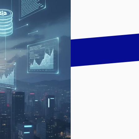
talk
LinkedIn
하기