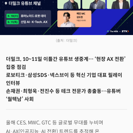
(출처 : 더밀크)
더밀크, 10~11일 이틀간 유튜브 생중계… ‘현장 AX 전환’
집중 점검
로보티크·삼성SDS·넥스브이 등 혁신 기업 대표 릴레이
인터뷰
손재권·최형욱·전진수 등 테크 전문가 총출동…유튜버
‘월텍남’ 사회
올해 CES, MWC, GTC 등 글로벌 무대를 누비며
AI·AX(인공지능·AI 전환) 트렌드를 추적해 온