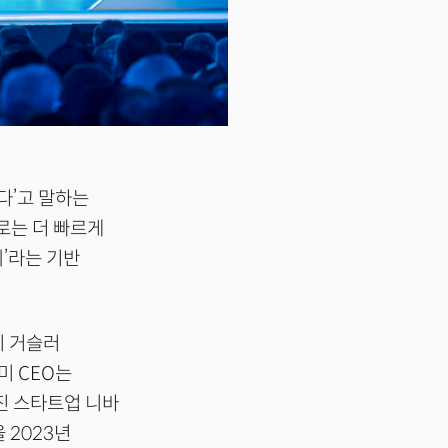
겠다’고 말하는
로는 더 빠르게
’라는 기반
지 거슬러
미 CEO는
진 스타트업 니바
 2023년