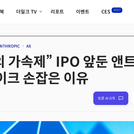
2027
이북
더밀크 TV
리포트
이벤트
CES
전체기사
K-웨이브
최신비디오
비디오
스타트업
혁신원정대
역사 및 개요
NTHROPIC
AX
인자기(사람,돈,기술 이야기)
의 가속제” IPO 앞둔 앤
필드 가이드
크리스의 뉴욕 시그널
CES2027 with TheM
크 손잡은 이유
더밀크 아카데미
더웨이브/트렌드쇼
밸리토크
토론 AI 0개