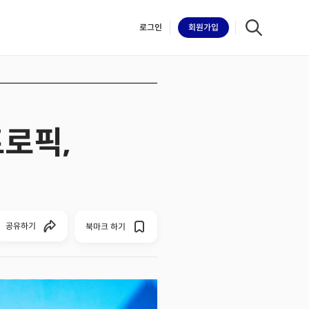
로그인
회원
가입
트로픽,
iilk
공유하기
북마크 하기