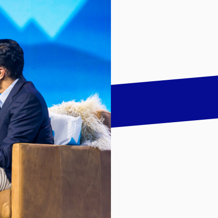
talk
LinkedIn
하기