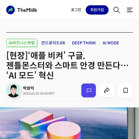
로그인
회원
가입
AI비즈니스혁명
안드로이드XR
DEEP THINK
AI MODE
[현장]‘애플 비켜’ 구글,
젠틀몬스터와 스마트 안경 만든다…
‘AI 모드’ 혁신
박원익
2025.05.20 10:45 PDT