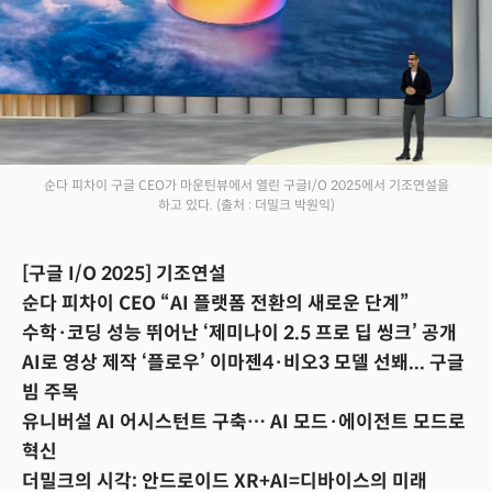
순다 피차이 구글 CEO가 마운틴뷰에서 열린 구글I/O 2025에서 기조연설을
하고 있다.
(출처 : 더밀크 박원익)
[구글 I/O 2025] 기조연설
순다 피차이 CEO “AI 플랫폼 전환의 새로운 단계”
수학·코딩 성능 뛰어난 ‘제미나이 2.5 프로 딥 씽크’ 공개
AI로 영상 제작 ‘플로우’ 이마젠4·비오3 모델 선봬... 구글
빔 주목
유니버설 AI 어시스턴트 구축… AI 모드·에이전트 모드로
혁신
더밀크의 시각: 안드로이드 XR+AI=디바이스의 미래