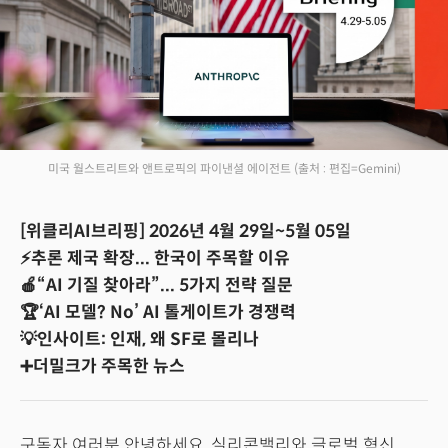
미국 월스트리트와 앤트로픽의 파이낸셜 에이전트
(출처 : 편집=Gemini)
[위클리AI브리핑] 2026년 4월 29일~5월 05일
⚡추론 제국 확장... 한국이 주목할 이유
🍎“AI 기질 찾아라”... 5가지 전략 질문
🏆‘AI 모델? No’ AI 톨게이트가 경쟁력
💡인사이트: 인재, 왜 SF로 몰리나
➕더밀크가 주목한 뉴스
구독자 여러분 안녕하세요, 실리콘밸리와 글로벌 혁신