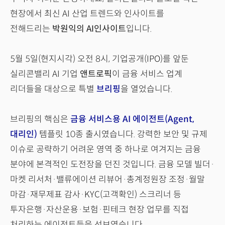
현장에서 최신 AI 산업 트렌드와 인사이트를
전해드리는
박원익의 AI인사이트
입니다.
5월 5일(현지시각) 오전 8시, 기업공개(IPO)를 앞둔
실리콘밸리 AI 기업
앤트로픽
이 금융 서비스 업계
리더들을 대상으로 특별
브리핑
을 열었습니다.
브리핑의 핵심은
금융 서비스용 AI 에이전트(Agent,
대리인)
템플릿 10종 출시였습니다. 강력한 보안 및 규제
이슈로 공략하기 어려운 영역 중 하나로 여겨지는 금융
분야에 본격적인 도전장을 던진 것입니다. 금융 모델 빌더·
마켓 리서처·밸류에이션 리뷰어·총계정원장 조정·월말
마감·재무제표 감사·KYC(고객확인) 스크리너 등
투자은행·자산운용·보험·핀테크 현장 업무를 직접
처리하는 에이전트들을 선보였습니다.