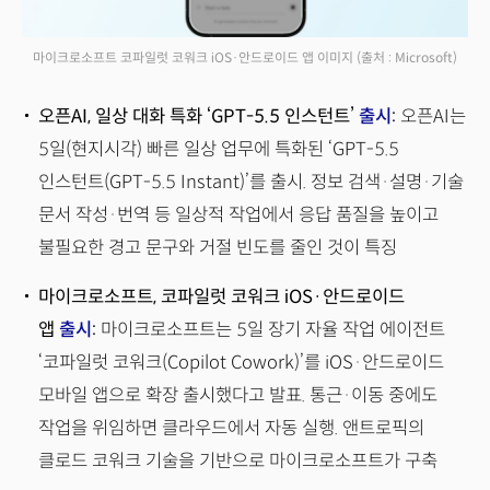
마이크로소프트 코파일럿 코워크 iOS·안드로이드 앱 이미지
(출처 : Microsoft)
오픈AI, 일상 대화 특화 ‘GPT-5.5 인스턴트’
출시
:
오픈AI는
5일(현지시각) 빠른 일상 업무에 특화된 ‘GPT-5.5
인스턴트(GPT-5.5 Instant)’를 출시. 정보 검색·설명·기술
문서 작성·번역 등 일상적 작업에서 응답 품질을 높이고
불필요한 경고 문구와 거절 빈도를 줄인 것이 특징
마이크로소프트, 코파일럿 코워크 iOS·안드로이드
앱
출시
:
마이크로소프트는 5일 장기 자율 작업 에이전트
‘코파일럿 코워크(Copilot Cowork)’를 iOS·안드로이드
모바일 앱으로 확장 출시했다고 발표. 통근·이동 중에도
작업을 위임하면 클라우드에서 자동 실행. 앤트로픽의
클로드 코워크 기술을 기반으로 마이크로소프트가 구축