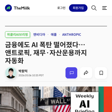
로그인
회원
가입
위클리AI브리핑
엔비디아
애플
ANTHROPIC
금융에도 AI 폭탄 떨어졌다…
앤트로픽, 재무·자산운용까지
자동화
박원익
2026.05.06 10:35 PDT