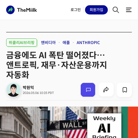
로그인
회원
가입
위클리AI브리핑
엔비디아
애플
ANTHROPIC
금융에도 AI 폭탄 떨어졌다…
앤트로픽, 재무·자산운용까지
자동화
박원익
2026.05.06 10:35 PDT