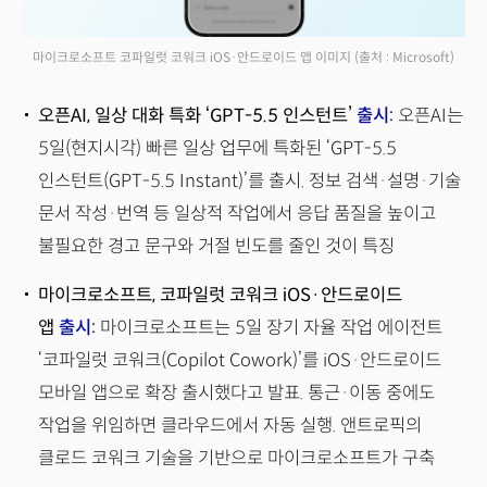
마이크로소프트 코파일럿 코워크 iOS·안드로이드 앱 이미지
(출처 : Microsoft)
오픈AI, 일상 대화 특화 ‘GPT-5.5 인스턴트’
출시
:
오픈AI는
5일(현지시각) 빠른 일상 업무에 특화된 ‘GPT-5.5
인스턴트(GPT-5.5 Instant)’를 출시. 정보 검색·설명·기술
문서 작성·번역 등 일상적 작업에서 응답 품질을 높이고
불필요한 경고 문구와 거절 빈도를 줄인 것이 특징
마이크로소프트, 코파일럿 코워크 iOS·안드로이드
앱
출시
:
마이크로소프트는 5일 장기 자율 작업 에이전트
‘코파일럿 코워크(Copilot Cowork)’를 iOS·안드로이드
모바일 앱으로 확장 출시했다고 발표. 통근·이동 중에도
작업을 위임하면 클라우드에서 자동 실행. 앤트로픽의
클로드 코워크 기술을 기반으로 마이크로소프트가 구축