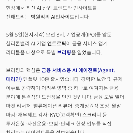
현장에서 최신 AI 산업 트렌드와 인사이트를
전해드리는
박원익의 AI인사이트
입니다.
5월 5일(현지시각) 오전 8시, 기업공개(IPO)를 앞둔
실리콘밸리 AI 기업
앤트로픽
이 금융 서비스 업계
리더들을 대상으로 특별
브리핑
을 열었습니다.
브리핑의 핵심은
금융 서비스용 AI 에이전트(Agent,
대리인)
템플릿 10종 출시였습니다. 강력한 보안 및 규제
이슈로 공략하기 어려운 영역 중 하나로 여겨지는 금융
분야에 본격적인 도전장을 던진 것입니다. 금융 모델 빌더·
마켓 리서처·밸류에이션 리뷰어·총계정원장 조정·월말
마감·재무제표 감사·KYC(고객확인) 스크리너 등
투자은행·자산운용·보험·핀테크 현장 업무를 직접
처리하는 에이전트들을 선보였습니다.