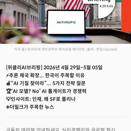
미국 월스트리트와 앤트로픽의 파이낸셜 에이전트
(출처 : 편집=Gemini)
[위클리AI브리핑] 2026년 4월 29일~5월 05일
⚡추론 제국 확장... 한국이 주목할 이유
🍎“AI 기질 찾아라”... 5가지 전략 질문
🏆‘AI 모델? No’ AI 톨게이트가 경쟁력
💡인사이트: 인재, 왜 SF로 몰리나
➕더밀크가 주목한 뉴스
구독자 여러분 안녕하세요, 실리콘밸리와 글로벌 혁신