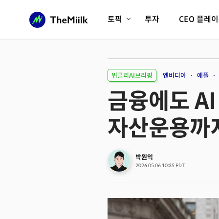
토픽
투자
CEO 플레
에이전틱AI시대
롱제비티/헬스케어
인프라/에너지
미국대전환
위클리AI브리핑
엔비디아
애플
피지컬AI/로봇
디지털자산
금융에도 A
AX비즈니스혁명
미래 교육/직업
자산운용까
전체 기사 보기
박원익
2026.05.06 10:35 PDT