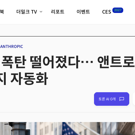
2027
이북
더밀크 TV
리포트
이벤트
CES
전체기사
K-웨이브
최신비디오
비디오
스타트업
혁신원정대
역사 및 개요
ANTHROPIC
인자기(사람,돈,기술 이야기)
I 폭탄 떨어졌다… 앤트로
필드 가이드
크리스의 뉴욕 시그널
CES2027 with TheM
지 자동화
더밀크 아카데미
더웨이브/트렌드쇼
밸리토크
토론 AI 0개