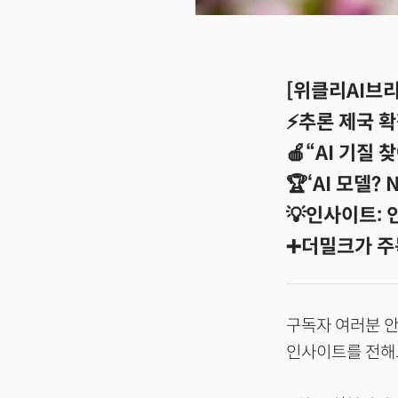
[위클리AI브리핑
⚡추론 제국 확
🍎“AI 기질 
🏆‘AI 모델?
💡인사이트: 
➕더밀크가 주
구독자 여러분 안
인사이트를 전