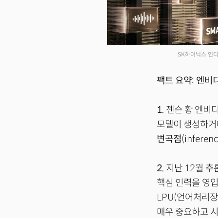
SK하이닉스 인디
팩트 요약: 엔비
1.
젠슨 황 엔비디
모델이 생성하거나
변곡점
(infere
2.
지난 12월 추론
핵심 인력을 영입
LPU(언어처리장
매우 중요하고 