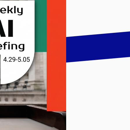
talk
LinkedIn
하기