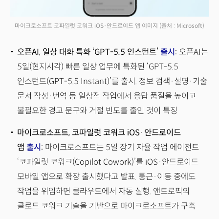
마이크로소프트 코파일럿 코워크 iOS·안드로이드 앱 이미지
(출처 : Microsoft)
오픈AI, 일상 대화 특화 ‘GPT-5.5 인스턴트’
출시
:
오픈AI는
5일(현지시각) 빠른 일상 업무에 특화된 ‘GPT-5.5
인스턴트(GPT-5.5 Instant)’를 출시. 정보 검색·설명·기술
문서 작성·번역 등 일상적 작업에서 응답 품질을 높이고
불필요한 경고 문구와 거절 빈도를 줄인 것이 특징
마이크로소프트, 코파일럿 코워크 iOS·안드로이드
앱
출시
:
마이크로소프트는 5일 장기 자율 작업 에이전트
‘코파일럿 코워크(Copilot Cowork)’를 iOS·안드로이드
모바일 앱으로 확장 출시했다고 발표. 통근·이동 중에도
작업을 위임하면 클라우드에서 자동 실행. 앤트로픽의
클로드 코워크 기술을 기반으로 마이크로소프트가 구축