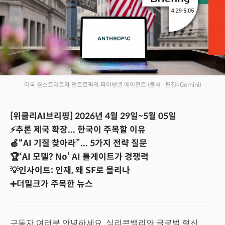
미국 월스트리트와 앤트로픽의 파이낸셜 에이전트
(출처 : 편집=Gemini)
[위클리AI브리핑] 2026년 4월 29일~5월 05일
⚡추론 제국 확장... 한국이 주목할 이유
🍎“AI 기질 찾아라”... 5가지 전략 질문
🏆‘AI 모델? No’ AI 톨게이트가 경쟁력
💡인사이트: 인재, 왜 SF로 몰리나
➕더밀크가 주목한 뉴스
구독자 여러분 안녕하세요, 실리콘밸리와 글로벌 혁신