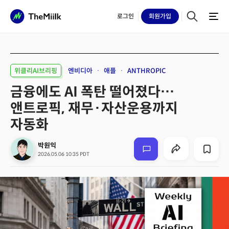
로그인
회원
가입
위클리AI브리핑
엔비디아
애플
ANTHROPIC
금융에도 AI 폭탄 떨어졌다…
앤트로픽, 재무·자산운용까지
자동화
박원익
2026.05.06 10:35 PDT