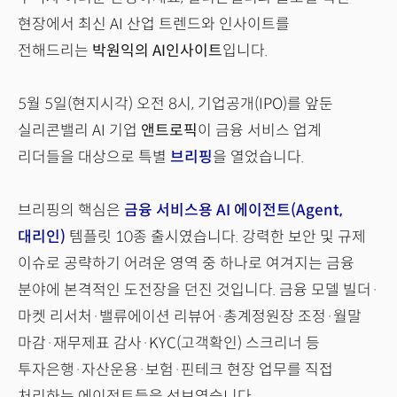
현장에서 최신 AI 산업 트렌드와 인사이트를
전해드리는
박원익의 AI인사이트
입니다.
5월 5일(현지시각) 오전 8시, 기업공개(IPO)를 앞둔
실리콘밸리 AI 기업
앤트로픽
이 금융 서비스 업계
리더들을 대상으로 특별
브리핑
을 열었습니다.
브리핑의 핵심은
금융 서비스용 AI 에이전트(Agent,
대리인)
템플릿 10종 출시였습니다. 강력한 보안 및 규제
이슈로 공략하기 어려운 영역 중 하나로 여겨지는 금융
분야에 본격적인 도전장을 던진 것입니다. 금융 모델 빌더·
마켓 리서처·밸류에이션 리뷰어·총계정원장 조정·월말
마감·재무제표 감사·KYC(고객확인) 스크리너 등
투자은행·자산운용·보험·핀테크 현장 업무를 직접
처리하는 에이전트들을 선보였습니다.