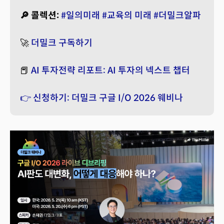
🔎 콜렉션:
#일의미래
#교육의 미래
#더밀크알파
🚀
더밀크 구독하기
📕
AI 투자전략 리포트: AI 투자의 넥스트 챕터
👉 신청하기: 더밀크 구글 I/O 2026 웨비나