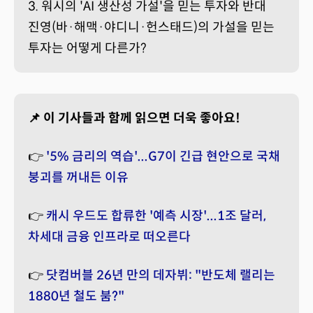
3. 워시의 'AI 생산성 가설'을 믿는 투자와 반대
진영(바·해맥·야디니·헌스태드)의 가설을 믿는
투자는 어떻게 다른가?
📌 이 기사들과 함께 읽으면 더욱 좋아요!
👉
'5% 금리의 역습'...G7이 긴급 현안으로 국채
붕괴를 꺼내든 이유
👉
캐시 우드도 합류한 '예측 시장'...1조 달러,
차세대 금융 인프라로 떠오른다
👉
닷컴버블 26년 만의 데자뷔: "반도체 랠리는
1880년 철도 붐?"