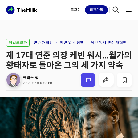
로그인
회원
가입
더밀크알파
연준 개혁안
케빈 워시 정책
케빈 워시 연준 개혁안
제 17대 연준 의장 케빈 워시...월가의
황태자로 돌아온 그의 세 가지 약속
크리스 정
2026.05.18 18:55 PDT