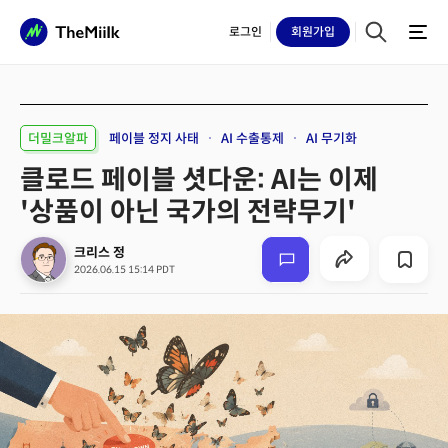
로그인
회원
가입
더밀크알파
페이블 정지 사태
AI 수출통제
AI 무기화
클로드 페이블 셧다운: AI는 이제
'상품이 아닌 국가의 전략무기'
크리스 정
2026.06.15 15:14 PDT