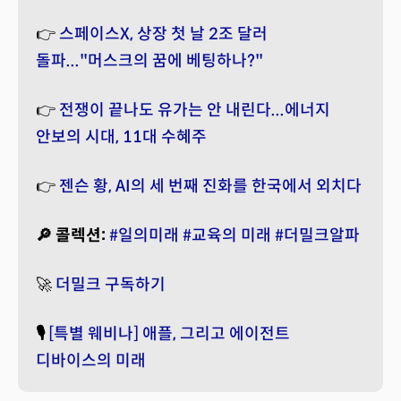
👉
스페이스X, 상장 첫 날 2조 달러
돌파..."머스크의 꿈에 베팅하나?"
👉
전쟁이 끝나도 유가는 안 내린다...에너지
안보의 시대, 11대 수혜주
👉
젠슨 황, AI의 세 번째 진화를 한국에서 외치다
🔎 콜렉션:
#일의미래
#교육의 미래
#더밀크알파
🚀
더밀크 구독하기
🎙️
[특별 웨비나] 애플, 그리고 에이전트
디바이스의 미래