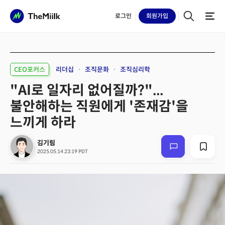
로그인
회원
가입
CEO포커스
리더십
조직문화
조직심리학
"AI로 일자리 없어질까?"...
불안해하는 직원에게 '존재감'을
느끼게 하라
김기림
2025.05.14 23:19 PDT