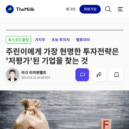
로그인
회원
가입
옥스포드클럽
가치주
초보 투자자
밸류미터
주린이에게 가장 현명한 투자전략은
'저평가'된 기업을 찾는 것
마크 리히텐펠트
2025.01.31 06:38 PDT