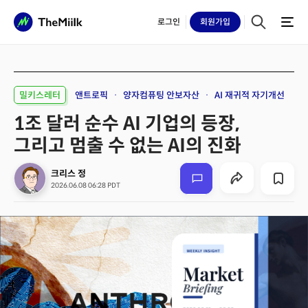
로그인
회원
가입
밀키스레터
앤트로픽
양자컴퓨팅 안보자산
AI 재귀적 자기개선
1조 달러 순수 AI 기업의 등장,
그리고 멈출 수 없는 AI의 진화
크리스 정
2026.06.08 06:28 PDT