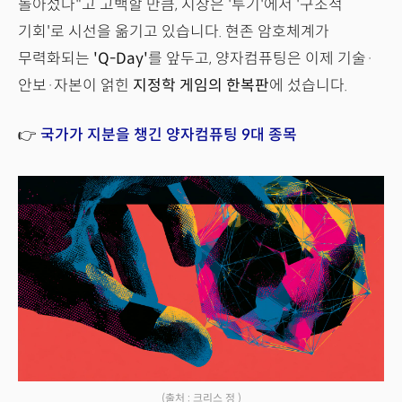
돌아섰다"고 고백할 만큼, 시장은 '투기'에서 '구조적
기회'로 시선을 옮기고 있습니다. 현존 암호체계가
무력화되는
'Q-Day'
를 앞두고, 양자컴퓨팅은 이제 기술·
안보·자본이 얽힌
지정학 게임의 한복판
에 섰습니다.
👉
국가가 지분을 챙긴 양자컴퓨팅 9대 종목
(출처 : 크리스 정 )