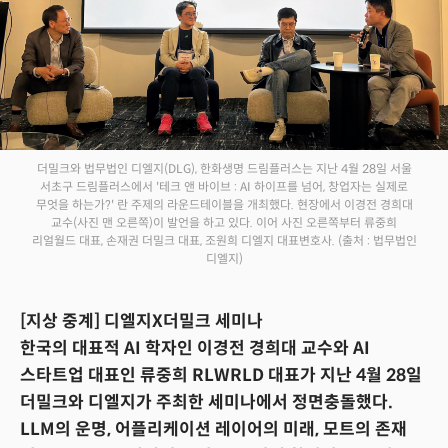
더밀크와 법무법인 디엘지(DLG), 한화생명 드림플러스는 지난 4월 28일 서울
서초구 드림플러스에서 '테크 앤 바이브 : AI 하이프를 넘어, 창업자는 실제로
무엇을 하는가?' 란 주제의 라운드테이블을 개최했다. 현장에서 이경전 경희대
교수(사진 맨 오른쪽)이 발언을 하고 있다. 이어 사진 오른쪽부터 류중희
리얼월드 대표, 손재권 더밀크 대표, 조원희 디엘지 대표변호사.
(출처 : 법무법인
디엘지)
[지상 중계] 디엘지X더밀크 세미나
한국의 대표적 AI 학자인 이경전 경희대 교수와 AI
스타트업 대표인 류중희 RLWRLD 대표가 지난 4월 28일
더밀크와 디엘지가 주최한 세미나에서 정면충돌했다.
LLM의 운명, 어플리케이션 레이어의 미래, 모트의 존재