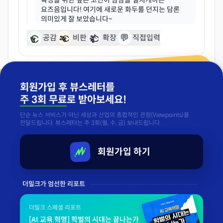
육성을 위한 깊은 고민이 밤잠을 설치게하는
요즈음입니다! 여기에 새로운 화두를 던지는 담론
💬
공감
비판
확장
직접입력
«
이전
1 / 1
다음
»
회원가입 후 뷰스레터를
주 3회 무료
로 받아보세요!
단순 뉴스 서비스가 아닌 세상과 산업의 종합적인 관점(Viewpoints)을
전달드립니다. 뷰스레터는 주 3회(월, 수, 금) 보내드립니다.
회원가입 하기
더밀크가 엄선한 리포트
더밀크 스페셜 리포트
[AI 교육 혁명] 학벌의 시대는 끝나는가