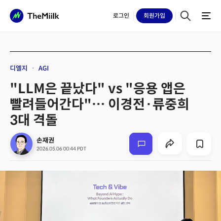
로그인
회원
가입
디엘지
AGI
"LLM은 끝났다" vs "응용 앱은
빨려들어간다"… 이경전·류중희
3대 격돌
손재권
2026.05.06 00:44 PDT