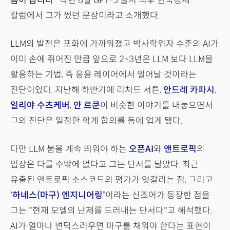
봄이 옵니다"
작년 8월 GPT-5 출시 직후 한국경제
칼럼에서 그가 썼던 문장이라고 소개했다.
LLM의 발전은 포화에 가까워졌고 박사학위자 수준의 AI가
이미 손에 쥐어진 만큼 앞으로 2~3년은 LLM 보다 LLM을
활용하는 기법, 즉 응용 레이어에서 일어날 것이라는
진단이었다. 지난해 하반기에 리처드 서튼,
안드레 카파시
,
일리야 수츠케버
,
얀 르쿤
이 비슷한 이야기를 내놓으면서
그의 진단은 일정한 학계 합의를 등에 업게 됐다.
다만 LLM 붐을 계속 띄워야 하는
오픈AI
와
앤트로픽
의
입장은 다를 수밖에 없다고 그는 단서를 달았다. 최근
유출된 앤트로픽 소스코드의 평가가 엇갈리는 점, 그리고
'
하네스(마구) 엔지니어링'
이라는 신조어가 등장한 점을
그는 "현재 모델의 난제를 드러내는 단서다"고 해석했다.
AI가 얼마나 변덕스러우면 마구를 채워야 한다는 표현이