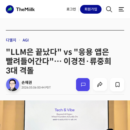
로그인
회원
가입
디엘지
AGI
"LLM은 끝났다" vs "응용 앱은
빨려들어간다"… 이경전·류중희
3대 격돌
손재권
2026.05.06 00:44 PDT