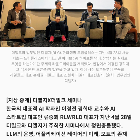
더밀크와 법무법인 디엘지(DLG), 한화생명 드림플러스는 지난 4월 28일 서울
서초구 드림플러스에서 '테크 앤 바이브 : AI 하이프를 넘어, 창업자는 실제로
무엇을 하는가?' 란 주제의 라운드테이블을 개최했다. 현장에서 이경전 경희대
교수(사진 맨 오른쪽)이 발언을 하고 있다. 이어 사진 오른쪽부터 류중희
리얼월드 대표, 손재권 더밀크 대표, 조원희 디엘지 대표변호사.
(출처 : 법무법인
디엘지)
[지상 중계] 디엘지X더밀크 세미나
한국의 대표적 AI 학자인 이경전 경희대 교수와 AI
스타트업 대표인 류중희 RLWRLD 대표가 지난 4월 28일
더밀크와 디엘지가 주최한 세미나에서 정면충돌했다.
LLM의 운명, 어플리케이션 레이어의 미래, 모트의 존재