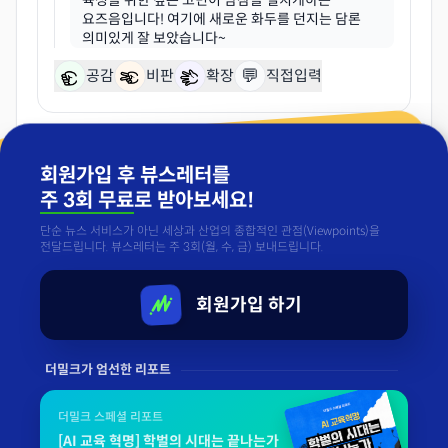
육성을 위한 깊은 고민이 밤잠을 설치게하는
요즈음입니다! 여기에 새로운 화두를 던지는 담론
💬
공감
비판
확장
직접입력
«
이전
1 / 1
다음
»
회원가입 후 뷰스레터를
주 3회 무료
로 받아보세요!
단순 뉴스 서비스가 아닌 세상과 산업의 종합적인 관점(Viewpoints)을
전달드립니다. 뷰스레터는 주 3회(월, 수, 금) 보내드립니다.
회원가입 하기
더밀크가 엄선한 리포트
더밀크 스페셜 리포트
[AI 교육 혁명] 학벌의 시대는 끝나는가