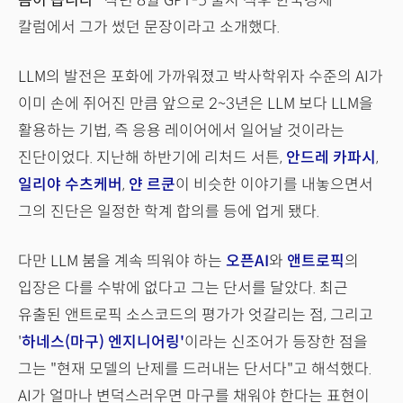
봄이 옵니다"
작년 8월 GPT-5 출시 직후 한국경제
칼럼에서 그가 썼던 문장이라고 소개했다.
LLM의 발전은 포화에 가까워졌고 박사학위자 수준의 AI가
이미 손에 쥐어진 만큼 앞으로 2~3년은 LLM 보다 LLM을
활용하는 기법, 즉 응용 레이어에서 일어날 것이라는
진단이었다. 지난해 하반기에 리처드 서튼,
안드레 카파시
,
일리야 수츠케버
,
얀 르쿤
이 비슷한 이야기를 내놓으면서
그의 진단은 일정한 학계 합의를 등에 업게 됐다.
다만 LLM 붐을 계속 띄워야 하는
오픈AI
와
앤트로픽
의
입장은 다를 수밖에 없다고 그는 단서를 달았다. 최근
유출된 앤트로픽 소스코드의 평가가 엇갈리는 점, 그리고
'
하네스(마구) 엔지니어링'
이라는 신조어가 등장한 점을
그는 "현재 모델의 난제를 드러내는 단서다"고 해석했다.
AI가 얼마나 변덕스러우면 마구를 채워야 한다는 표현이