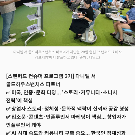
다니엘 서 골드하우스밴처스 파트너가 지난달 28일 열린 '스탠퍼드 소비자
심포지엄'에서 발표하고 있다
(출처 : 더밀크)
[스탠퍼드 컨슈머 프로그램 3기] 다니엘 서
골드하우스밴처스 파트너
✅ 미국, 인종·문화 다양... ‘스토리·커뮤니티·초니치
전략’이 핵심
✅ 창업자 스토리·정체성·문화적 맥락이 신뢰와 공감 형성
✅ 입소문·콘텐츠·인플루언서 마케팅이 핵심... 창업자가
인플루언서 돼야
✅ AI 시대 속도와 커뮤니티 구축 중요... 한국인 정체성과