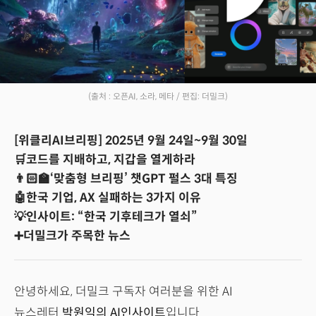
(출처 : 오픈AI, 소라, 메타 / 편집: 더밀크)
[위클리AI브리핑] 2025년 9월 24일~9월 30일
🛒코드를 지배하고, 지갑을 열게하라
👨🏻‍🏫‘맞춤형 브리핑’ 챗GPT 펄스 3대 특징
🤖한국 기업, AX 실패하는 3가지 이유
💡인사이트: “한국 기후테크가 열쇠”
➕더밀크가 주목한 뉴스
안녕하세요, 더밀크 구독자 여러분을 위한 AI
뉴스레터
박원익의 AI인사이트
입니다.