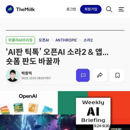
로그인
회원
가입
위클리AI브리핑
오픈AI
ANTHROPIC
소라2
‘AI판 틱톡’ 오픈AI 소라2 & 앱...
숏폼 판도 바꿀까
박원익
2025.10.01 08:09 PDT