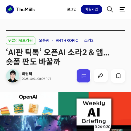
로그인
회원
가입
위클리AI브리핑
오픈AI
ANTHROPIC
소라2
‘AI판 틱톡’ 오픈AI 소라2 & 앱...
숏폼 판도 바꿀까
박원익
2025.10.01 08:09 PDT