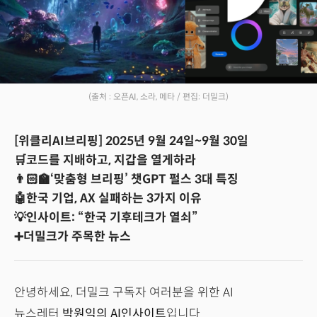
(출처 : 오픈AI, 소라, 메타 / 편집: 더밀크)
[위클리AI브리핑] 2025년 9월 24일~9월 30일
🛒코드를 지배하고, 지갑을 열게하라
👨🏻‍🏫‘맞춤형 브리핑’ 챗GPT 펄스 3대 특징
🤖한국 기업, AX 실패하는 3가지 이유
💡인사이트: “한국 기후테크가 열쇠”
➕더밀크가 주목한 뉴스
안녕하세요, 더밀크 구독자 여러분을 위한 AI
뉴스레터
박원익의 AI인사이트
입니다.