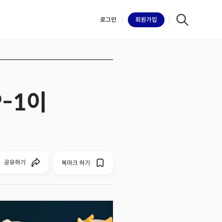
로그인
회원
가입
-1이
iilk
공유하기
북마크 하기