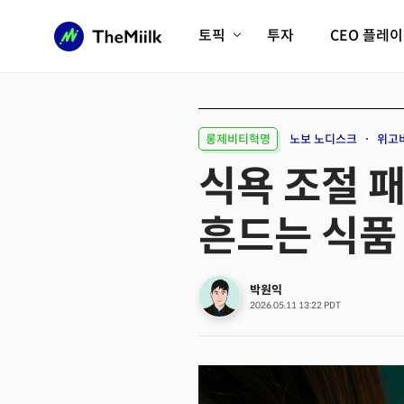
토픽
투자
CEO 플레
에이전틱AI시대
롱제비티/헬스케어
인프라/에너지
미국대전환
롱제비티혁명
노보 노디스크
위고
피지컬AI/로봇
디지털자산
식욕 조절 
AX비즈니스혁명
미래 교육/직업
흔드는 식품
전체 기사 보기
박원익
2026.05.11 13:22 PDT