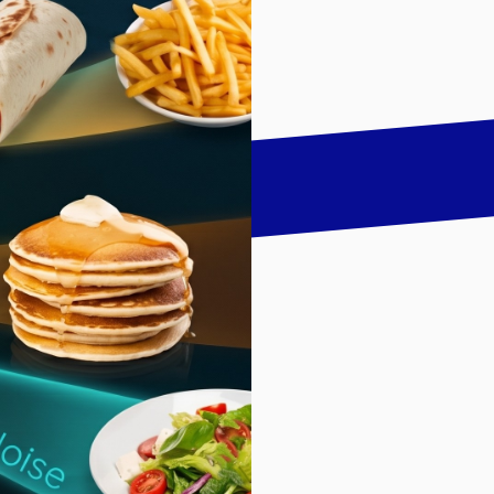
talk
LinkedIn
하기