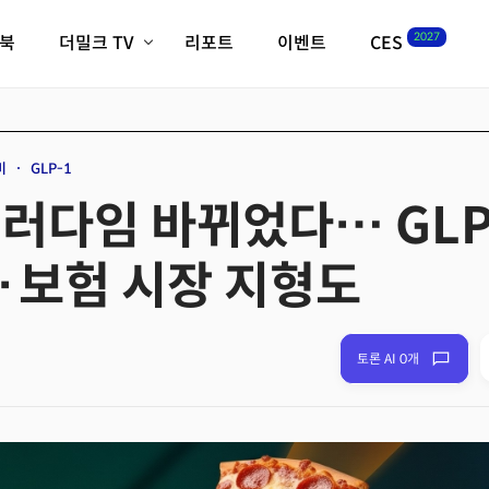
2027
이북
더밀크 TV
리포트
이벤트
CES
전체기사
K-웨이브
최신비디오
비디오
스타트업
혁신원정대
역사 및 개요
비
GLP-1
인자기(사람,돈,기술 이야기)
패러다임 바뀌었다… GLP
필드 가이드
크리스의 뉴욕 시그널
CES2027 with TheM
·보험 시장 지형도
더밀크 아카데미
더웨이브/트렌드쇼
밸리토크
토론 AI 0개