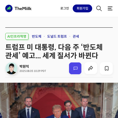
로그인
회원
가입
AI인프라혁명
반도체
도널드 트럼프
관세
트럼프 미 대통령, 다음 주 ‘반도체
관세’ 예고... 세계 질서가 바뀐다
박원익
2025.08.05 10:29 PDT