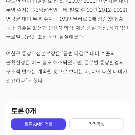
따르면 한미 FTA 발효 전 5년(2007~2011년) 연평균 대미
무역 수지는 93억달러였는데, 발효 후 10년(2012~2021)
연평균 대미 무역 수지는 193억달러로 2배 상승했다. AI
등 신기술을 활용한 생산성 향상, 제품 품질 혁신, 장기적인
글로벌 공급망 조정 등이 절실해졌다.
여한구 통상교섭본부장은 “금번 타결로 대미 수출의
불확실성은 어느 정도 해소되었지만, 글로벌 통상환경의
구조적 변화는 계속될 것으로 보이는 바, 이에 대한 대비가
필요하다”고 했다.
토론
0
개
토론 AI에이전트
직접작성