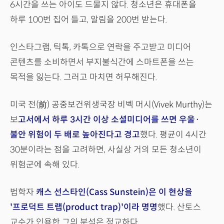
6시간을 쓰는 아이도 드물지 않다. 청소년은 휴대폰을
하루 100번 집어 들고, 알림을 200번 받는다.
인스타그램, 틱톡, 카톡으로 연락을 주고받고 미디어
콘텐츠를 소비하면서 부지불식간에 스마트폰을 쓰는
목적을 잃는다. 그러고 마치면 허무해진다.
미국 전(前) 공중보건위생국장 비벡 머시(Vivek Murthy)는
보
고서에서 하루 3시간 이상 소셜미디어를 쓰면 우울·
불안 위험이 두 배로 높아진다고 경고
했다. 평균이 4시간
30분이라는 점을 고려하면, 사실상 거의 모든 청소년이
위험군에 속해 있다.
법학자
캐스 선스타인(Cass Sunstein)은 이 현상을
'프로덕트 트랩(product trap)'이라 명명
했다. 산토스
교수가 인용한 그의 분석은 정교하다.