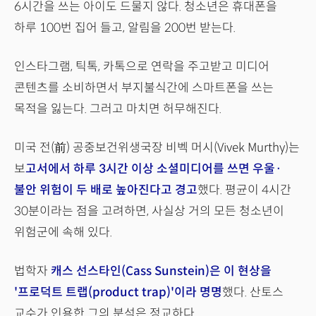
6시간을 쓰는 아이도 드물지 않다. 청소년은 휴대폰을
하루 100번 집어 들고, 알림을 200번 받는다.
인스타그램, 틱톡, 카톡으로 연락을 주고받고 미디어
콘텐츠를 소비하면서 부지불식간에 스마트폰을 쓰는
목적을 잃는다. 그러고 마치면 허무해진다.
미국 전(前) 공중보건위생국장 비벡 머시(Vivek Murthy)는
보
고서에서 하루 3시간 이상 소셜미디어를 쓰면 우울·
불안 위험이 두 배로 높아진다고 경고
했다. 평균이 4시간
30분이라는 점을 고려하면, 사실상 거의 모든 청소년이
위험군에 속해 있다.
법학자
캐스 선스타인(Cass Sunstein)은 이 현상을
'프로덕트 트랩(product trap)'이라 명명
했다. 산토스
교수가 인용한 그의 분석은 정교하다.