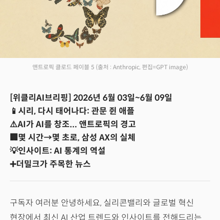
앤트로픽 클로드 페이블 5
(출처 : Anthropic, 편집=GPT image)
[위클리AI브리핑] 2026년 6월 03일~6월 09일
📱시리, 다시 태어나다: 관문 쥔 애플
⚠️AI가 AI를 창조... 앤트로픽의 경고
🏢몇 시간→몇 초로, 삼성 AX의 실체
💡인사이트: AI 통계의 역설
➕더밀크가 주목한 뉴스
구독자 여러분 안녕하세요, 실리콘밸리와 글로벌 혁신
현장에서 최신 AI 산업 트렌드와 인사이트를 전해드리는