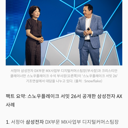
서정아 삼성전자 DX부문 MX사업부 디지털커머스팀장(부사장)과 크리스티안
클레이너만 스노우플레이크 수석 부사장(오른쪽)이 '스노우플레이크 서밋 26'
기조연설에서 대담을 나누고 있다.
(출처 : Snowflake)
팩트 요약: 스노우플레이크 서밋 26서 공개한 삼성전자 AX
사례
1.
서정아
삼성전자
DX부문 MX사업부 디지털커머스팀장