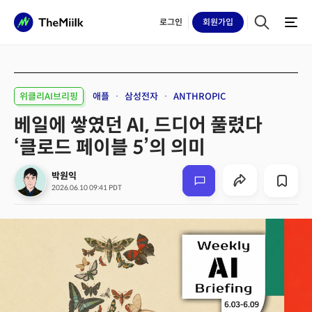
로그인
회원
가입
위클리AI브리핑
애플
삼성전자
ANTHROPIC
베일에 쌓였던 AI, 드디어 풀렸다
‘클로드 페이블 5’의 의미
박원익
2026.06.10 09:41 PDT