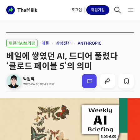
로그인
회원
가입
위클리AI브리핑
애플
삼성전자
ANTHROPIC
베일에 쌓였던 AI, 드디어 풀렸다
‘클로드 페이블 5’의 의미
박원익
2026.06.10 09:41 PDT