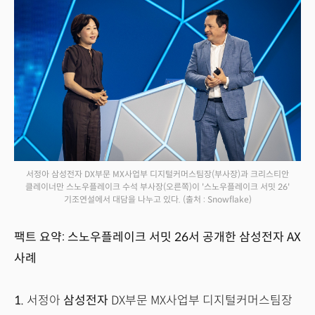
서정아 삼성전자 DX부문 MX사업부 디지털커머스팀장(부사장)과 크리스티안
클레이너만 스노우플레이크 수석 부사장(오른쪽)이 '스노우플레이크 서밋 26'
기조연설에서 대담을 나누고 있다.
(출처 : Snowflake)
팩트 요약: 스노우플레이크 서밋 26서 공개한 삼성전자 AX
사례
1.
서정아
삼성전자
DX부문 MX사업부 디지털커머스팀장