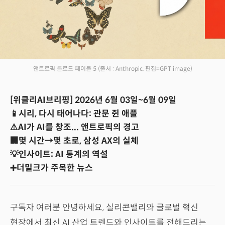
앤트로픽 클로드 페이블 5
(출처 : Anthropic, 편집=GPT image)
[위클리AI브리핑] 2026년 6월 03일~6월 09일
📱시리, 다시 태어나다: 관문 쥔 애플
⚠️AI가 AI를 창조... 앤트로픽의 경고
🏢몇 시간→몇 초로, 삼성 AX의 실체
💡인사이트: AI 통계의 역설
➕더밀크가 주목한 뉴스
구독자 여러분 안녕하세요, 실리콘밸리와 글로벌 혁신
현장에서 최신 AI 산업 트렌드와 인사이트를 전해드리는