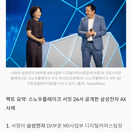
서정아 삼성전자 DX부문 MX사업부 디지털커머스팀장(부사장)과 크리스티안
클레이너만 스노우플레이크 수석 부사장(오른쪽)이 '스노우플레이크 서밋 26'
기조연설에서 대담을 나누고 있다.
(출처 : Snowflake)
팩트 요약: 스노우플레이크 서밋 26서 공개한 삼성전자 AX
사례
1.
서정아
삼성전자
DX부문 MX사업부 디지털커머스팀장