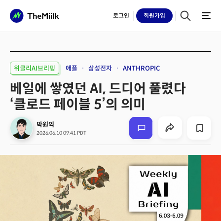
로그인
회원
가입
위클리AI브리핑
애플
삼성전자
ANTHROPIC
베일에 쌓였던 AI, 드디어 풀렸다
‘클로드 페이블 5’의 의미
박원익
2026.06.10 09:41 PDT