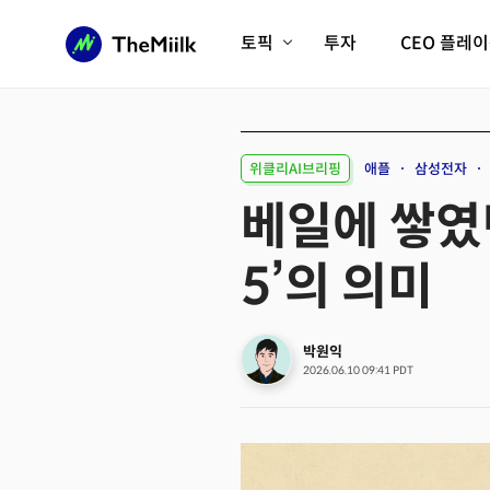
토픽
투자
CEO 플레
에이전틱AI시대
롱제비티/헬스케어
인프라/에너지
미국대전환
위클리AI브리핑
애플
삼성전자
피지컬AI/로봇
디지털자산
베일에 쌓였던
AX비즈니스혁명
미래 교육/직업
5’의 의미
전체 기사 보기
박원익
2026.06.10 09:41 PDT