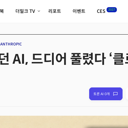
2027
이북
더밀크 TV
리포트
이벤트
CES
전체기사
K-웨이브
최신비디오
비디오
스타트업
혁신원정대
역사 및 개요
ANTHROPIC
인자기(사람,돈,기술 이야기)
 AI, 드디어 풀렸다 ‘
필드 가이드
크리스의 뉴욕 시그널
CES2027 with TheM
더밀크 아카데미
더웨이브/트렌드쇼
밸리토크
토론 AI 0개