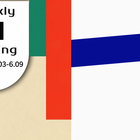
talk
LinkedIn
하기