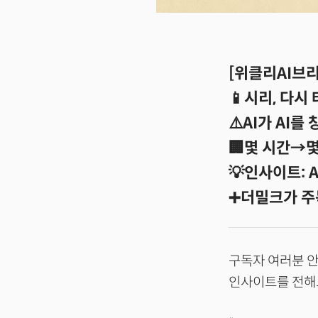
[위클리AI브리핑
📱시리, 다시
⚠️AI가 AI를
🏢몇 시간→몇
💡인사이트: 
➕더밀크가 주
구독자 여러분 안
인사이트를 전해