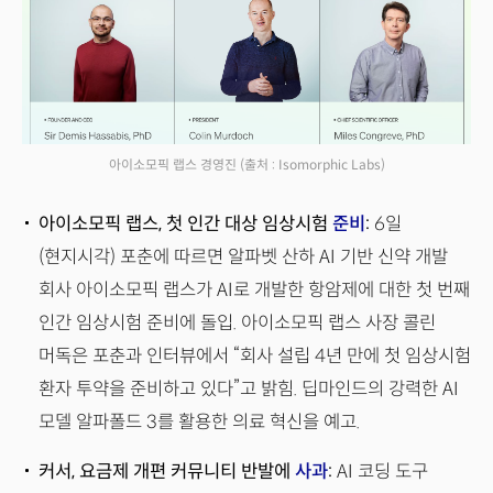
아이소모픽 랩스 경영진
(출처 : Isomorphic Labs)
아이소모픽 랩스, 첫 인간 대상 임상시험
준비
:
6일
(현지시각) 포춘에 따르면 알파벳 산하 AI 기반 신약 개발
회사 아이소모픽 랩스가 AI로 개발한 항암제에 대한 첫 번째
인간 임상시험 준비에 돌입. 아이소모픽 랩스 사장 콜린
머독은 포춘과 인터뷰에서 “회사 설립 4년 만에 첫 임상시험
환자 투약을 준비하고 있다”고 밝힘. 딥마인드의 강력한 AI
모델 알파폴드 3를 활용한 의료 혁신을 예고.
커서, 요금제 개편 커뮤니티 반발에
사과
:
AI 코딩 도구