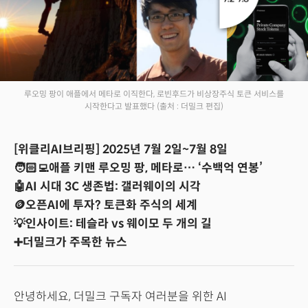
루오밍 팡이 애플에서 메타로 이직한다, 로빈후드가 비상장주식 토큰 서비스를
시작한다고 발표했다
(출처 : 더밀크 편집)
[위클리AI브리핑] 2025년 7월 2일~7월 8일
🧑🏻‍💻애플 키맨 루오밍 팡, 메타로… ‘수백억 연봉’
🤖AI 시대 3C 생존법: 갤러웨이의 시각
🪙오픈AI에 투자? 토큰화 주식의 세계
💡인사이트: 테슬라 vs 웨이모 두 개의 길
➕더밀크가 주목한 뉴스
안녕하세요, 더밀크 구독자 여러분을 위한 AI