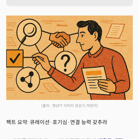
(출처 : 챗GPT 이미지 생성기, 박원익)
팩트 요약: 큐레이션·호기심·연결 능력 갖추라