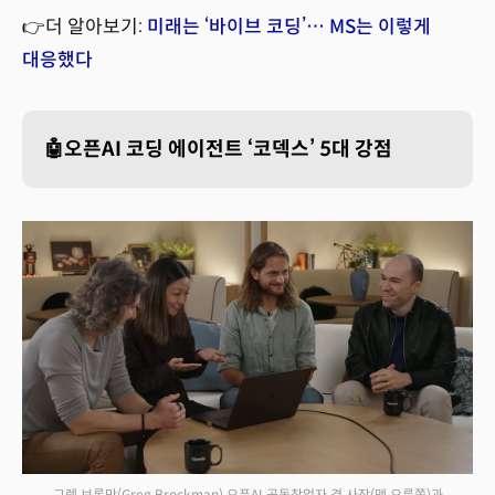
👉더 알아보기:
미래는 ‘바이브 코딩’… MS는 이렇게
대응했다
🤖오픈AI 코딩 에이전트 ‘코덱스’ 5대 강점
그렉 브록만(Greg Brockman) 오픈AI 공동창업자 겸 사장(맨 오른쪽)과