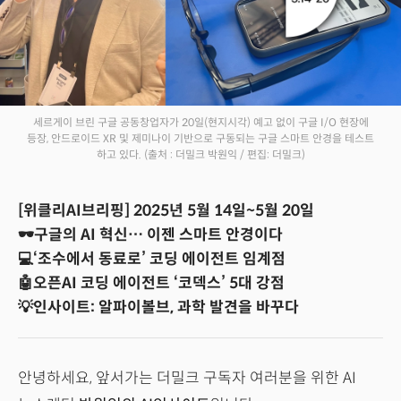
세르게이 브린 구글 공동창업자가 20일(현지시각) 예고 없이 구글 I/O 현장에
등장, 안드로이드 XR 및 제미나이 기반으로 구동되는 구글 스마트 안경을 테스트
하고 있다.
(출처 : 더밀크 박원익 / 편집: 더밀크)
[위클리AI브리핑] 2025년 5월 14일~5월 20일
🕶️구글의 AI 혁신… 이젠 스마트 안경이다
💻‘조수에서 동료로’ 코딩 에이전트 임계점
🤖오픈AI 코딩 에이전트 ‘코덱스’ 5대 강점
💡인사이트: 알파이볼브, 과학 발견을 바꾸다
안녕하세요, 앞서가는 더밀크 구독자 여러분을 위한 AI