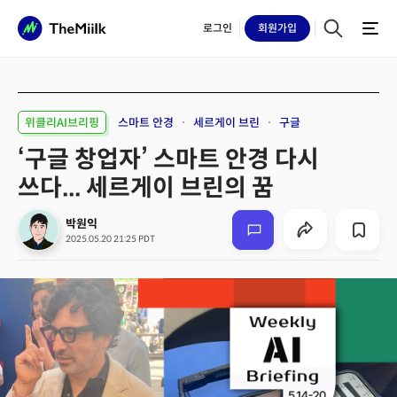
로그인
회원
가입
위클리AI브리핑
스마트 안경
세르게이 브린
구글
‘구글 창업자’ 스마트 안경 다시
쓰다... 세르게이 브린의 꿈
박원익
2025.05.20 21:25 PDT