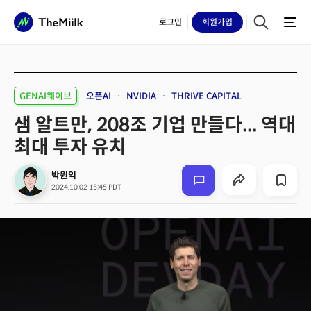
로그인
회원
가입
GENAI웨이브
오픈AI
NVIDIA
THRIVE CAPITAL
샘 알트만, 208조 기업 만들다... 역대
최대 투자 유치
박원익
2024.10.02 15:45 PDT