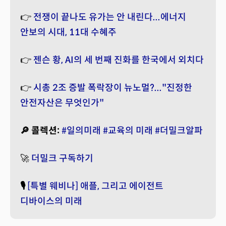
👉
전쟁이 끝나도 유가는 안 내린다...에너지
안보의 시대, 11대 수혜주
👉
젠슨 황, AI의 세 번째 진화를 한국에서 외치다
👉
시총 2조 증발 폭락장이 뉴노멀?..."진정한
안전자산은 무엇인가"
🔎 콜렉션:
#일의미래
#교육의 미래
#더밀크알파
🚀
더밀크 구독하기
🎙️
[특별 웨비나] 애플, 그리고 에이전트
디바이스의 미래