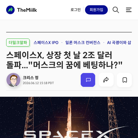
로그인
회원
가입
더밀크알파
스페이스X IPO
일론 머스크 컨버전스
AI 곡괭이와 삽
스페이스X, 상장 첫 날 2조 달러
돌파..."머스크의 꿈에 베팅하나?"
크리스 정
2026.06.12 15:18 PDT