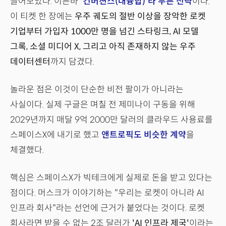
끌어모았다. 이른바
'컨버젼스(대융합)'라 부른 전략
이다.
이 티켓 한 장에는
우주 궤도의 절반 이상을 장악한 로켓
기업부터 가입자 1000만 명을 넘긴 스타링크, AI 모델
그록, 소셜 미디어 X, 그리고 아직 존재하지 않는 우주
데이터센터
까지 담겼다.
놀라운 점은 이것이 단순한 비전 팔이가 아니라는
사실이다. 실제 구글은 며칠 전 제미나이 구동을 위해
2029년까지 매달 9억 2000만 달러의 클라우드 사용료를
스페이스X에 내기로 했고
앤트로픽도 비슷한 계약
을
체결했다.
핵심은 스페이스X가 빅테크에게 실제로 돈을 받고 있다는
점이다. 머스크가 이야기하는 "우리는 로켓이 아니라 AI
인프라 회사"라는 선언에 근거가 붙었다는 것이다. 로켓
회사라면 받을 수 없는 2조 달러가
'AI 인프라 제국'
이라는