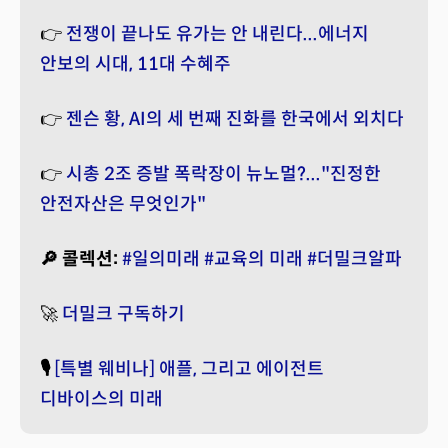
👉
전쟁이 끝나도 유가는 안 내린다...에너지
안보의 시대, 11대 수혜주
👉
젠슨 황, AI의 세 번째 진화를 한국에서 외치다
👉
시총 2조 증발 폭락장이 뉴노멀?..."진정한
안전자산은 무엇인가"
🔎 콜렉션:
#일의미래
#교육의 미래
#더밀크알파
🚀
더밀크 구독하기
🎙️
[특별 웨비나] 애플, 그리고 에이전트
디바이스의 미래