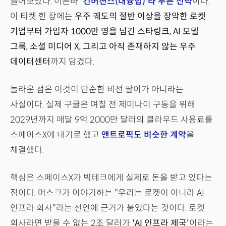
끌어모았다. 이른바
'컨버젼스(대융합)'라 부른 전략
이다.
이 티켓 한 장에는
우주 궤도의 절반 이상을 장악한 로켓
기업부터 가입자 1000만 명을 넘긴 스타링크, AI 모델
그록, 소셜 미디어 X, 그리고 아직 존재하지 않는 우주
데이터센터
까지 담겼다.
놀라운 점은 이것이 단순한 비전 팔이가 아니라는
사실이다. 실제 구글은 며칠 전 제미나이 구동을 위해
2029년까지 매달 9억 2000만 달러의 클라우드 사용료를
스페이스X에 내기로 했고
앤트로픽도 비슷한 계약
을
체결했다.
핵심은 스페이스X가 빅테크에게 실제로 돈을 받고 있다는
점이다. 머스크가 이야기하는 "우리는 로켓이 아니라 AI
인프라 회사"라는 선언에 근거가 붙었다는 것이다. 로켓
회사라면 받을 수 없는 2조 달러가
'AI 인프라 제국'
이라는