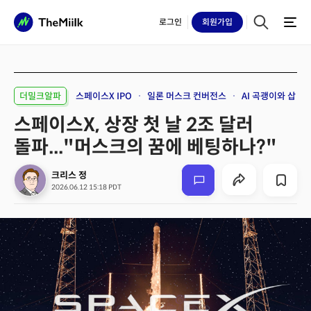
로그인
회원
가입
더밀크알파
스페이스X IPO
일론 머스크 컨버전스
AI 곡괭이와 삽
스페이스X, 상장 첫 날 2조 달러
돌파..."머스크의 꿈에 베팅하나?"
크리스 정
2026.06.12 15:18 PDT