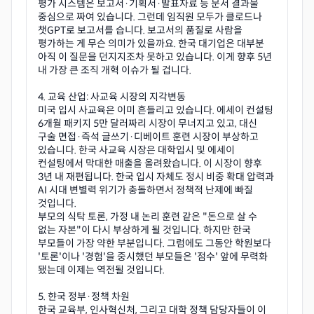
평가 시스템은 보고서·기획서·발표자료 등 문서 결과물
중심으로 짜여 있습니다. 그런데 임직원 모두가 클로드나
챗GPT로 보고서를 습니다. 보고서의 품질로 사람을
평가하는 게 무슨 의미가 있을까요. 한국 대기업은 대부분
아직 이 질문을 던지지조차 못하고 있습니다. 이게 향후 5년
내 가장 큰 조직 개혁 이슈가 될 겁니다.
4. 교육 산업: 사교육 시장의 지각변동
미국 입시 사교육은 이미 흔들리고 있습니다. 에세이 컨설팅
6개월 패키지 5만 달러짜리 시장이 무너지고 있고, 대신
구술 면접·즉석 글쓰기·디베이트 훈련 시장이 부상하고
있습니다. 한국 사교육 시장은 대학입시 및 에세이
컨설팅에서 막대한 매출을 올려왔습니다. 이 시장이 향후
3년 내 재편됩니다. 한국 입시 자체도 정시 비중 확대 압력과
AI 시대 변별력 위기가 충돌하면서 정책적 난제에 빠질
것입니다.
부모의 식탁 토론, 가정 내 논리 훈련 같은 "돈으로 살 수
없는 자본"이 다시 부상하게 될 것입니다. 하지만 한국
부모들이 가장 약한 부분입니다. 그럼에도 그동안 학원보다
'토론'이나 '경험'을 중시했던 부모들은 '점수' 앞에 무력화
됐는데 이제는 역전될 것입니다.
5. 햔국 정부·정책 차원
한국 교육부, 인사혁신처, 그리고 대학 정책 담당자들이 이