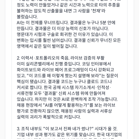
정도 노력이 안들었거나 같은 시간과 노력으로 타의 추종을
불허하는 압도적 산출물을 내면 그 사람을 '천재'라
볼렀습니다.
AI는 이 전제를 무너뜨립니다. 결과물은 누구나 5분 안에
만듭니다. 결과물은 더 이상 능력의 신호가 아닙니다.
명문대가 시험과 구술로 회귀한 건 이유가 있습니다. 이
변화는 입시를 훨씬 넘어섭니다. 결과물 신뢰가 무너진 모든
영역에서 같은 일이 벌어질 겁니다.
2. 이력서·포트폴리오의 죽음, 라이브 검증의 부활
이미 실리콘밸리에서 진행 중입니다. 코딩 인터뷰에서
화이트보드와 라이브 페어 프로그래밍이 다시 강화되고
있고, "이 코드를 왜 이렇게 짰는지 설명해 보라"는 질문이
핵심이 됐습니다. 결과물 코드는 누구나 클로드 코드나
커서로 짭니다. 한국 공채 시스템 자기소개서·인적성·
서류전형 모두 '결과물' 신뢰 시스템 위에 만들어져
있습니다. 하지만 이 것은 AI로 완벽하게 조작 가능합니다.
채용 현장에서 "AI를 어떻게 활용하는가"를 보는 라이브
평가로 전환하지 않으면, 채용된 사람의 실력과 서류상
실력의 괴리가 폭발적으로 커집니다.
3. 조직 내부도 "이 보고서 진짜 네가 썼나?" 시대가 올 것.
기업 내부 성과 평가도 같은 위기를 맞습니다. 한국 대기업의