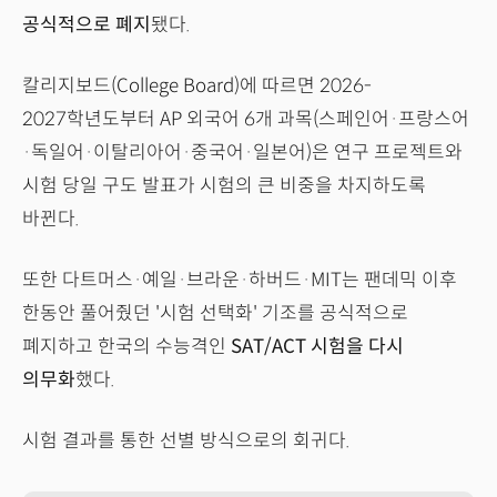
공식적으로 폐지
됐다.
칼리지보드(College Board)에 따르면 2026-
2027학년도부터 AP 외국어 6개 과목(스페인어·프랑스어
·독일어·이탈리아어·중국어·일본어)은 연구 프로젝트와
시험 당일 구도 발표가 시험의 큰 비중을 차지하도록
바뀐다.
또한 다트머스·예일·브라운·하버드·MIT는 팬데믹 이후
한동안 풀어줬던 '시험 선택화' 기조를 공식적으로
폐지하고 한국의 수능격인
SAT/ACT 시험을 다시
의무화
했다.
시험 결과를 통한 선별 방식으로의 회귀다.