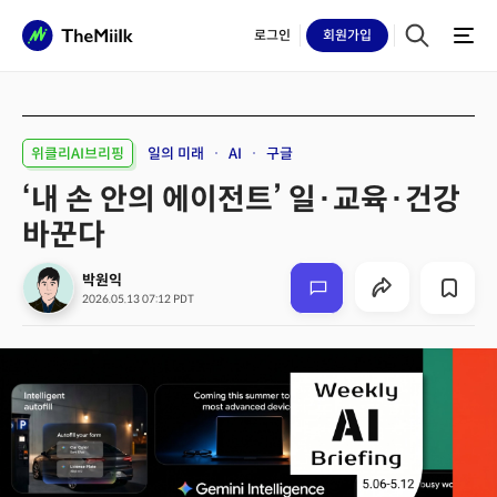
로그인
회원
가입
위클리AI브리핑
일의 미래
AI
구글
‘내 손 안의 에이전트’ 일·교육·건강
바꾼다
박원익
2026.05.13 07:12 PDT