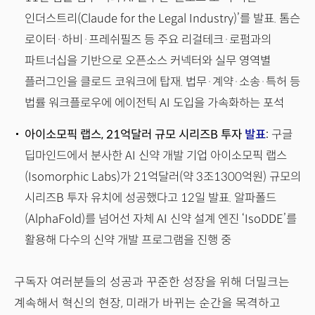
인더스트리(Claude for the Legal Industry)’를 발표. 톰슨
로이터·하비·프레쉬필즈 등 주요 리걸테크·로펌과의
파트너십을 기반으로 오픈소스 커넥터와 실무 영역별
플러그인을 클로드 코워크에 탑재. 법무·계약·소송·특허 등
법률 워크플로우에 에이전틱 AI 도입을 가속화하는 포석
아이소모픽 랩스, 21억달러 규모 시리즈B 투자
발표
:
구글
딥마인드에서 분사한 AI 신약 개발 기업 아이소모픽 랩스
(Isomorphic Labs)가 21억달러(약 3조1300억원) 규모의
시리즈B 투자 유치에 성공했다고 12일 발표. 알파폴드
(AlphaFold)를 넘어선 자체 AI 신약 설계 엔진 ‘IsoDDE’를
활용해 다수의 신약 개발 프로그램을 진행 중
구독자 여러분들의 성공과 꾸준한 성장을 위해 더밀크는
계속해서 혁신의 현장, 미래가 바뀌는 순간을 목격하고