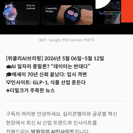
(출처 : Google, 편집=Gemini, 박원익)
[위클리AI브리핑] 2026년 5월 06일~5월 12일
💼AI 일자리 종말론? “데이터는 반대다”
🎓에세이 70년 신뢰 끝났다: 입시 격변
💡인사이트: GLP-1, 식품 산업 흔든다
➕더밀크가 주목한 뉴스
구독자 여러분 안녕하세요, 실리콘밸리와 글로벌 혁신
현장에서 최신 AI 산업 트렌드와 인사이트를
전해드리는
박원익의 AI인사이트
입니다.