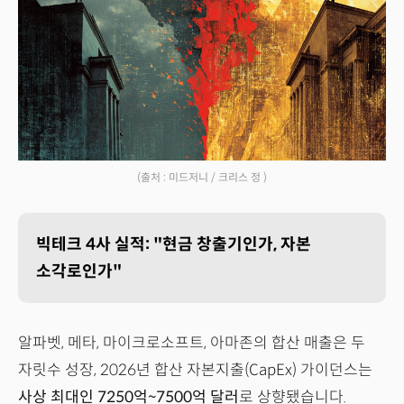
(출처 : 미드저니 / 크리스 정 )
빅테크 4사 실적: "현금 창출기인가, 자본
소각로인가"
알파벳, 메타, 마이크로소프트, 아마존의 합산 매출은 두
자릿수 성장, 2026년 합산 자본지출(CapEx) 가이던스는
사상 최대인 7250억~7500억 달러
로 상향됐습니다.