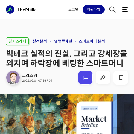
로그인
회원
가입
밀키스레터
실적분석
AI 밸류체인
스마트머니 분석
빅테크 실적의 진실, 그리고 강세장을
외치며 하락장에 베팅한 스마트머니
크리스 정
2026.05.04 07:36 PDT