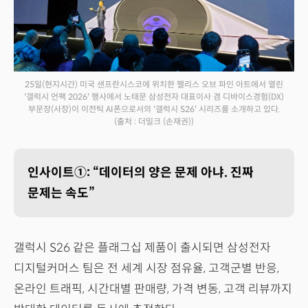
25일(현지시간) 미국 샌프란시스코에 위치한 팰리스 오브 파인 아트에서 열린
'갤럭시 언팩 2026' 행사에서 노태문 삼성전자 대표이사 겸 디바이스경험(DX)
부문장(사장)이 이전틱 AI폰으로서의 '갤럭시 S26' 시리즈를 소개하고 있다.
(출처 : 더밀크 (손재권))
인사이트①: “데이터의 양은 문제 아냐. 진짜
문제는 속도”
갤럭시 S26 같은 플래그십 제품이 출시되면 삼성전자
디지털커머스 팀은 전 세계 시장 점유율, 고객군별 반응,
온라인 트래픽, 시간대별 판매량, 가격 변동, 고객 리뷰까지