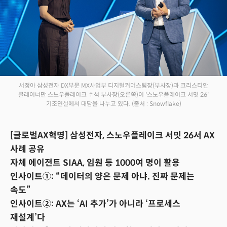
서정아 삼성전자 DX부문 MX사업부 디지털커머스팀장(부사장)과 크리스티안
클레이너만 스노우플레이크 수석 부사장(오른쪽)이 '스노우플레이크 서밋 26'
기조연설에서 대담을 나누고 있다.
(출처 : Snowflake)
[글로벌AX혁명] 삼성전자, 스노우플레이크 서밋 26서 AX
사례 공유
자체 에이전트 SIAA, 임원 등 1000여 명이 활용
인사이트①: “데이터의 양은 문제 아냐. 진짜 문제는
속도”
인사이트②: AX는 ‘AI 추가’가 아니라 ‘프로세스
재설계’다