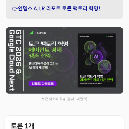
👉인뎁스 A.I.R 리포트 토큰 팩토리 혁명!
토큰 팩토리 혁명
(출처 : 더밀크)
토론
1
개