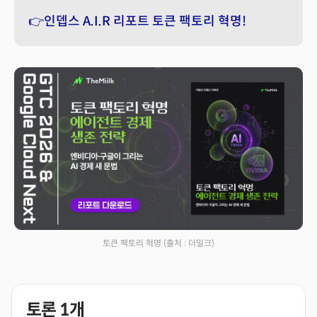
👉인뎁스 A.I.R 리포트 토큰 팩토리 혁명!
토큰 팩토리 혁명
(출처 : 더밀크)
토론
1
개