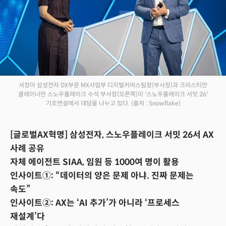
서정아 삼성전자 DX부문 MX사업부 디지털커머스팀장(부사장)과 크리스티안
클레이너만 스노우플레이크 수석 부사장(오른쪽)이 '스노우플레이크 서밋 26'
기조연설에서 대담을 나누고 있다.
(출처 : Snowflake)
[글로벌AX혁명] 삼성전자, 스노우플레이크 서밋 26서 AX
사례 공유
자체 에이전트 SIAA, 임원 등 1000여 명이 활용
인사이트①: “데이터의 양은 문제 아냐. 진짜 문제는
속도”
인사이트②: AX는 ‘AI 추가’가 아니라 ‘프로세스
재설계’다