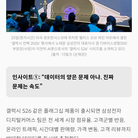
25일(현지시간) 미국 샌프란시스코에 위치한 팰리스 오브 파인 아트에서 열린
'갤럭시 언팩 2026' 행사에서 노태문 삼성전자 대표이사 겸 디바이스경험(DX)
부문장(사장)이 이전틱 AI폰으로서의 '갤럭시 S26' 시리즈를 소개하고 있다.
(출처 : 더밀크 (손재권))
인사이트①: “데이터의 양은 문제 아냐. 진짜
문제는 속도”
갤럭시 S26 같은 플래그십 제품이 출시되면 삼성전자
디지털커머스 팀은 전 세계 시장 점유율, 고객군별 반응,
온라인 트래픽, 시간대별 판매량, 가격 변동, 고객 리뷰까지