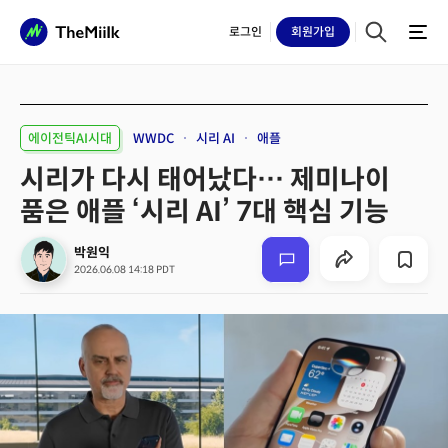
로그인
회원
가입
에이전틱AI시대
WWDC
시리 AI
애플
시리가 다시 태어났다… 제미나이
품은 애플 ‘시리 AI’ 7대 핵심 기능
박원익
2026.06.08 14:18 PDT