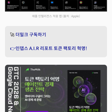
애플 인텔리전스 적용 앱
(출처 : Apple)
🚀
더밀크 구독하기
👉인뎁스 A.I.R 리포트 토큰 팩토리 혁명!