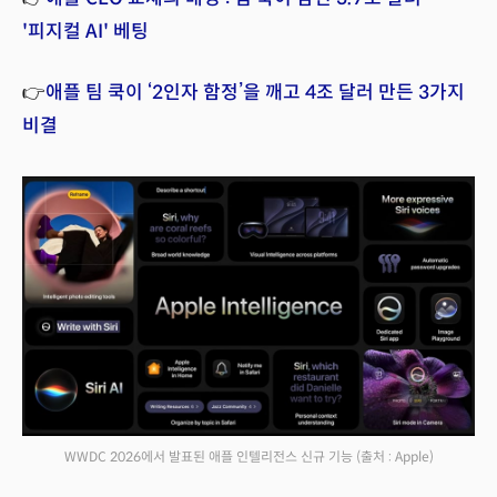
'피지컬 AI' 베팅
👉
애플 팀 쿡이 ‘2인자 함정’을 깨고 4조 달러 만든 3가지
비결
WWDC 2026에서 발표된 애플 인텔리전스 신규 기능
(출처 : Apple)