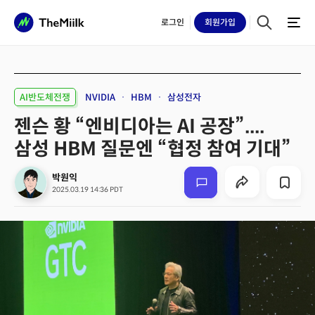
로그인
회원
가입
AI반도체전쟁
NVIDIA
HBM
삼성전자
젠슨 황 “엔비디아는 AI 공장”....
삼성 HBM 질문엔 “협정 참여 기대”
박원익
2025.03.19 14:36 PDT