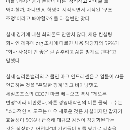
이를 단순한 경기 둔화에 따른
'정리해고 사이클'
로
봐야할까, 아니면 AI 혁명이 시작되면서 시작된
'구조
조정'
이라고 봐야할까? 둘 다 절반만 맞다.
실제 경기에 대한 회의론도 만만치 않다. 채용 컨설팅
회사인 레쥬메.org 조사에 따르면 채용 담당자의 59%가
"회사 사정이 안 좋은 걸 감추려고 AI를 핑계로 댄다"고
답했다.
실제 실리콘밸리의 거물인 마크 안드레센은 기업들이 AI를
언급하는 것을 "은밀한 핑계"라고 비아냥댔고
세일즈포스의 CEO인 마크 베니오프 역시 "게으른
변명"이라 비판했다. 와튼 경영대학원의 이튼 몰릭 교수는
"효과적인 AI 도구는 매우 새로운 것은 사실이지만 갑자기
효율성이 50%나 급증해 대규모 감원이 정당화된다는
것은 상상하기 어렵다"며 기업들이 AI를 핑계로 감축을