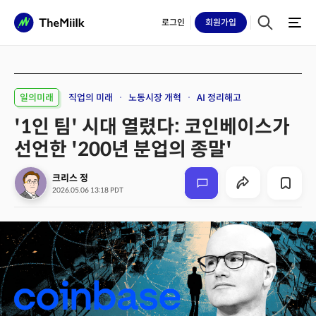
로그인
회원
가입
일의미래
직업의 미래
노동시장 개혁
AI 정리해고
'1인 팀' 시대 열렸다: 코인베이스가
선언한 '200년 분업의 종말'
크리스 정
2026.05.06 13:18 PDT