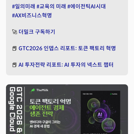
#일의미래
#교육의 미래
#에이전틱AI시대
#AX비즈니스혁명
🚀
더밀크 구독하기
📕
GTC2026 인뎁스 리포트: 토큰 팩토리 혁명
📕
AI 투자전략 리포트: AI 투자의 넥스트 챕터