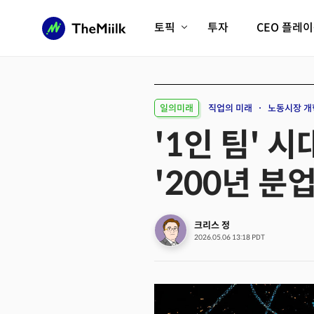
토픽
투자
CEO 플레
에이전틱AI시대
롱제비티/헬스케어
인프라/에너지
미국대전환
일의미래
직업의 미래
노동시장 개
피지컬AI/로봇
디지털자산
'1인 팀' 
AX비즈니스혁명
미래 교육/직업
'200년 분
전체 기사 보기
크리스 정
2026.05.06 13:18 PDT