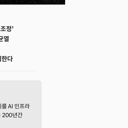
조조정'
 균열
체한다
를 AI 인프라
 200년간