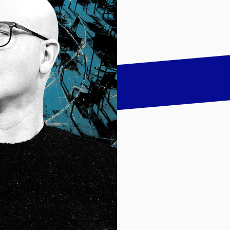
talk
LinkedIn
하기