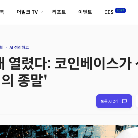
2027
이북
더밀크 TV
리포트
이벤트
CES
전체기사
K-웨이브
최신비디오
비디오
스타트업
혁신원정대
역사 및 개요
혁
AI 정리해고
인자기(사람,돈,기술 이야기)
시대 열렸다: 코인베이스가
필드 가이드
크리스의 뉴욕 시그널
CES2027 with TheM
업의 종말'
더밀크 아카데미
더웨이브/트렌드쇼
밸리토크
토론 AI 2개