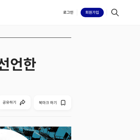
로그인
회원
가입
 선언한
iilk
공유하기
북마크 하기