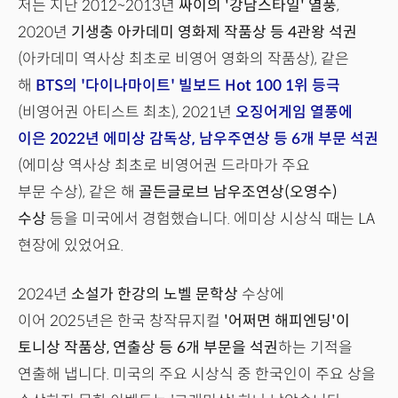
저는 지난 2012~2013년
싸이의 '강남스타일' 열풍
,
2020년
기생충 아카데미 영화제 작품상 등 4관왕 석권
(아카데미 역사상 최초로 비영어 영화의 작품상), 같은
해
BTS의 '다이나마이트' 빌보드 Hot 100 1위 등극
(비영어권 아티스트 최초), 2021년
오징어게임 열풍에
이은 2022년 에미상 감독상, 남우주연상 등 6개 부문 석권
(에미상 역사상 최초로 비영어권 드라마가 주요
부문 수상), 같은 해
골든글로브 남우조연상(오영수)
수상
등을 미국에서 경험했습니다. 에미상 시상식 때는 LA
현장에 있었어요.
2024년
소설가 한강의 노벨 문학상
수상에
이어 2025년은 한국 창작뮤지컬
'어쩌면 해피엔딩'이
토니상 작품상, 연출상 등 6개 부문을 석권
하는 기적을
연출해 냅니다. 미국의 주요 시상식 중 한국인이 주요 상을