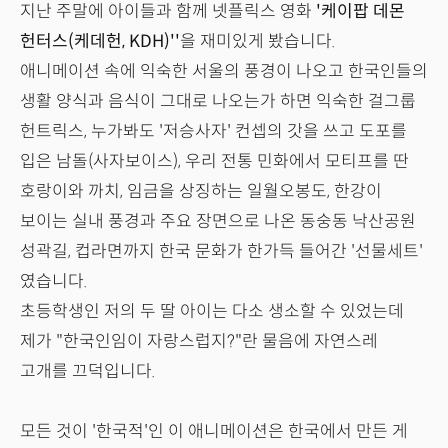
지난 주말에 아이들과 함께 넷플릭스 영화
'케이팝 데몬
헌터스(케데헌, KDH)''
을 재미있게 봤습니다.
애니메이션 속에 익숙한 서울의 풍경이 나오고 한국인들의
생활 양식과 음식이 그대로 나오는가 하면 익숙한 걸그룹
헌트릭스, 누가봐도 '저승사자' 컨셉의 갓을 쓰고 도포를
입은 남돌(사자보이스), 우리 전통 민화에서 모티프를 딴
호랑이와 까치, 임금을 상징하는 일월오봉도, 한강이
보이는 실내 풍경과 주요 장면으로 나온 동숭동 낙산공원
성곽길, 컵라면까지 한국 문화가 한가득 들어간 '선물세트'
였습니다.
초등학생인 저의 두 딸 아이는 다소 생소할 수 있었는데
제가 "한국인임이 자랑스럽지?"란 물음에 자연스레
고개를 끄덕입니다.
모든 것이 '한국적'인 이 애니메이션은 한국에서 만든 게