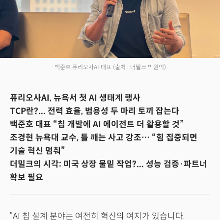
백준호 퓨리오사AI 대표
(출처 : 더밀크 박원익)
퓨리오사AI, 뉴욕서 첫 AI 생태계 행사
TCP란?... 전력 효율, 범용성 두 마리 토끼 잡는다
백준호 대표 “칩 개발에 AI 에이전트 더 활용할 것”
조경현 뉴욕대 교수, 틀 깨는 사고 강조… “힘 집중되면
기술 혁신 멈춰”
더밀크의 시각: 미국 상장 물밑 작업?... 성능 검증·파트너
확보 필요
“AI 칩 설계 분야는 여전히 혁신의 여지가 있습니다.