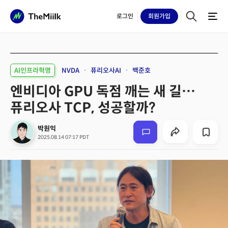
로그인
회원
가입
AI인프라혁명
NVDA
퓨리오사AI
백준호
엔비디아 GPU 독점 깨는 새 길…
퓨리오사 TCP, 성공할까?
박원익
2025.08.14 07:17 PDT