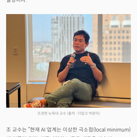
설명이다.
조경현 뉴욕대 교수
(출처 : 더밀크 박원익)
조 교수는 “현재 AI 업계는 이상한 극소점(local minimum)