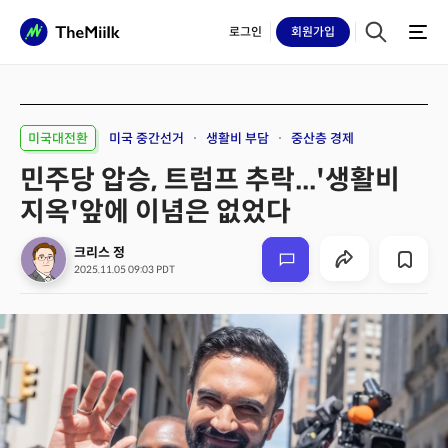
로그인
회원
가입
미국대전환
미국 중간선거
생활비 부담
중산층 경제
민주당 압승, 트럼프 추락...'생활비
지옥'앞에 이념은 없었다
크리스 정
2025.11.05 09:03 PDT