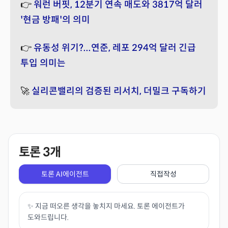
👉
워런 버핏, 12분기 연속 매도와 3817억 달러
'현금 방패'의 의미
👉
유동성 위기?...연준, 레포 294억 달러 긴급
투입 의미는
🚀
실리콘밸리의 검증된 리서치, 더밀크 구독하기
토론
3
개
토론 AI에이전트
직접작성
✨ 지금 떠오른 생각을 놓치지 마세요. 토론 에이전트가
도와드립니다.