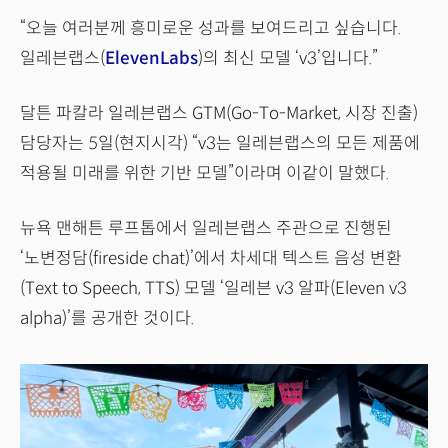
“오늘 여러분께 흥미로운 성과를 보여드리고 싶습니다.
일레븐랩스(
ElevenLabs
)의 최신 모델 ‘v3’입니다.”
달튼 파칼라 일레븐랩스 GTM(Go-To-Market, 시장 진출)
담당자는 5일(현지시각) “v3는 일레븐랩스의 모든 제품에
적용될 미래를 위한 기반 모델”이라며 이같이 말했다.
뉴욕 맨해튼 루프톱에서 일레븐랩스 주관으로 진행된
‘노변정담(fireside chat)’에서 차세대 텍스트 음성 변환
(Text to Speech, TTS) 모델 ‘일레븐 v3 알파(Eleven v3
alpha)’를 공개한 것이다.