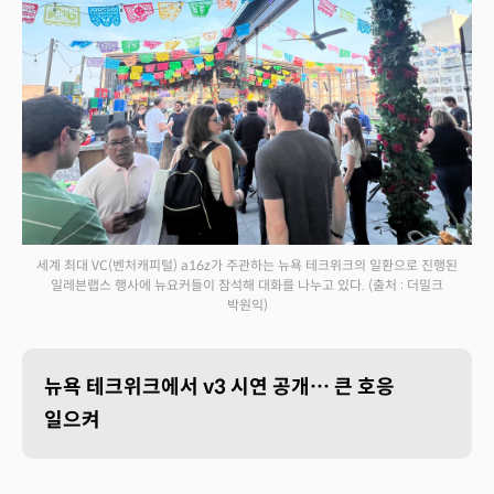
세계 최대 VC(벤처캐피털) a16z가 주관하는 뉴욕 테크위크의 일환으로 진행된
일레븐랩스 행사에 뉴요커들이 참석해 대화를 나누고 있다.
(출처 : 더밀크
박원익)
뉴욕 테크위크에서 v3 시연 공개… 큰 호응
일으켜