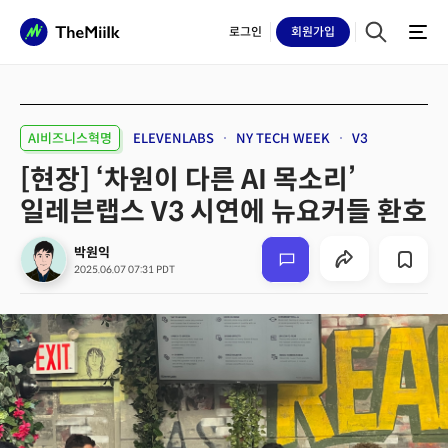
로그인
회원
가입
AI비즈니스혁명
ELEVENLABS
NY TECH WEEK
V3
[현장] ‘차원이 다른 AI 목소리’
일레븐랩스 V3 시연에 뉴요커들 환호
박원익
2025.06.07 07:31 PDT