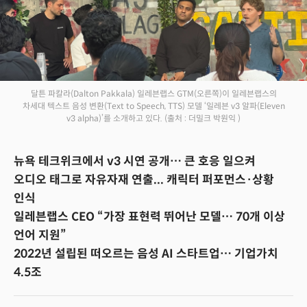
달튼 파칼라(Dalton Pakkala) 일레븐랩스 GTM(오른쪽)이 일레븐랩스의
차세대 텍스트 음성 변환(Text to Speech, TTS) 모델 ‘일레븐 v3 알파(Eleven
v3 alpha)’를 소개하고 있다.
(출처 : 더밀크 박원익 )
뉴욕 테크위크에서 v3 시연 공개… 큰 호응 일으켜
오디오 태그로 자유자재 연출... 캐릭터 퍼포먼스·상황
인식
일레븐랩스 CEO “가장 표현력 뛰어난 모델… 70개 이상
언어 지원”
2022년 설립된 떠오르는 음성 AI 스타트업… 기업가치
4.5조