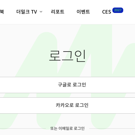
2027
이북
더밀크 TV
리포트
이벤트
CES
전체기사
K-웨이브
최신비디오
비디오
스타트업
혁신원정대
역사 및 개요
로그인
인자기(사람,돈,기술 이야기)
필드 가이드
크리스의 뉴욕 시그널
CES2027 with TheM
더밀크 아카데미
구글로 로그인
더웨이브/트렌드쇼
밸리토크
카카오로 로그인
또는 이메일로 로그인