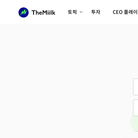
토픽
투자
CEO 플레
에이전틱AI시대
롱제비티/헬스케어
인프라/에너지
미국대전환
피지컬AI/로봇
디지털자산
AX비즈니스혁명
미래 교육/직업
전체 기사 보기