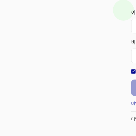
이
비
check_bo
비
더